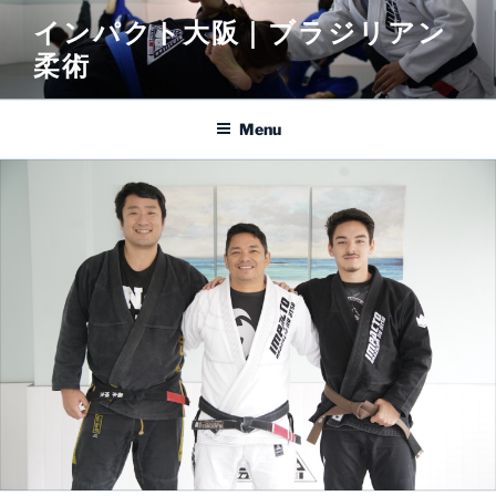
Pular
インパクト大阪｜ブラジリアン
para
柔術
o
conteúdo
Menu