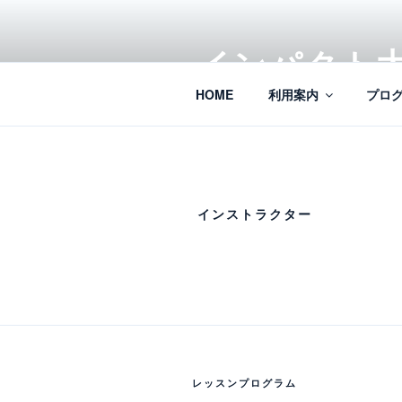
Pular
para
インパクト
o
conteúdo
HOME
利用案内
プロ
インストラクター
レッスンプログラム